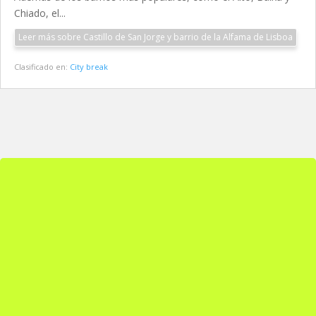
Chiado, el...
Leer más sobre Castillo de San Jorge y barrio de la Alfama de Lisboa
Clasificado en:
City break