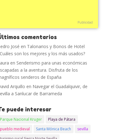
Publicidad
Últimos comentarios
edro José
en
Talonarios y Bonos de Hotel
Cuáles son los mejores y los más usados?
aura
en
Senderismo para unas económicas
scapadas a la aventura. Disfruta de los
agníficos senderos de España
avid Arquillo
en
Navegar el Guadalquivir, de
evilla a Sanlucar de Barrameda
Te puede interesar
Parque Nacional Kruger
Playa de Pátara
pueblo medieval
Santa Mónica Beach
sevilla
turismo rural Sierra Norte Sevilla