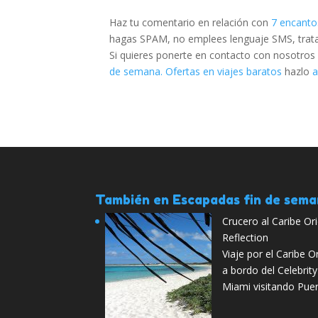
Haz tu comentario en relación con
7 encanto
hagas SPAM, no emplees lenguaje SMS, trata d
Si quieres ponerte en contacto con nosotros
de semana. Ofertas en viajes baratos
hazlo
a
También en Escapadas fin de sem
Crucero al Caribe Ori
Reflection
Viaje por el Caribe O
a bordo del Celebrit
Miami visitando Pue