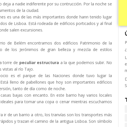
o deja a nadie indiferente por su contrucción. Por la noche se
umentos de la ciudad.
nes es una de las más importantes donde hann tenido lugar
s de Lisboa. Está rodeada de edificios porticados y al final
nde salen excursiones.
P
arrio de Belém encontramos dos edificios Patrimonio de la
¿
o de los Jerónimos de gran belleza y mezcla de estilos
L
ta torre de
peculiar estructura
a la que podemos subir. No
e
istas al río Tajo.
m
 ocio es el parque de las Naciones donde tuvo lugar la
D
 Está lleno de pabellones que hoy son importantes edificios
S
ersión, tanto de día como de noche.
 casas bajas con encanto. En este barrio hay varios locales
 ideales para tomar una copa o cenar mientras escuchamos
ra ir de un barrio a otro, los tranvías son los transportes más
 rápidos y trazan el camino de la antigua Lisboa. Son símbolo