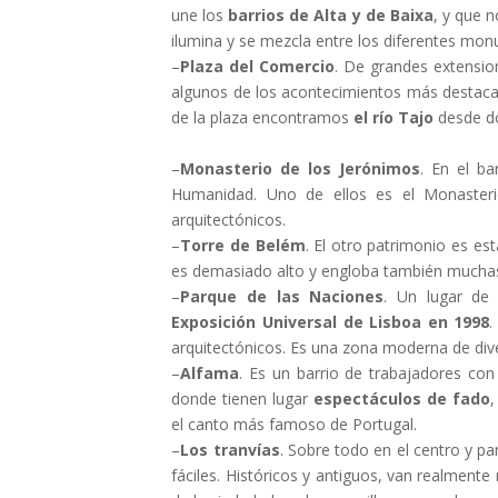
une los
barrios de Alta y de Baixa
, y que n
ilumina y se mezcla entre los diferentes mon
–
Plaza del Comercio
. De grandes extensio
algunos de los acontecimientos más destacado
de la plaza encontramos
el río Tajo
desde do
–
Monasterio de los Jerónimos
. En el b
Humanidad. Uno de ellos es el Monasteri
arquitectónicos.
–
Torre de Belém
. El otro patrimonio es es
es demasiado alto y engloba también muchas v
–
Parque de las Naciones
. Un lugar de
Exposición Universal de Lisboa en 1998
.
arquitectónicos. Es una zona moderna de div
–
Alfama
. Es un barrio de trabajadores con
donde tienen lugar
espectáculos de fado
,
el canto más famoso de Portugal.
–
Los tranvías
. Sobre todo en el centro y pa
fáciles. Históricos y antiguos, van realmente