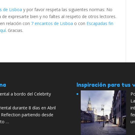
s de Lisboa
y por favor respeta las siguientes normas: No
e expresarte bien y no faltes al respeto de otros lectores.
 en relación con
7 encantos de Lisboa
o con
Escapadas fin
quí
. Gracias.
ana
Inspiración para tus v
ental a bordo del Celebrity
Po
La
riental durante 8 días en Abril
in
y Reflection partiendo desde
fe
rto …
u