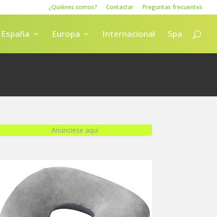
¿Quiénes somos?
Contactar
Preguntas frecuentes
España
Europa
Internacional
Spa
Anúnciese aquí