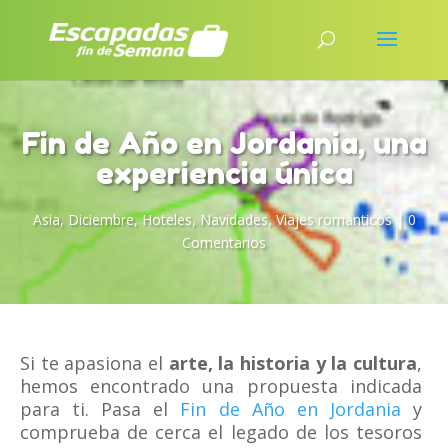
Fin de Año en Jordania, una
experiencia única
Asia
,
Diciembre
,
Hoteles
,
Navidades
,
Viajes románticos
|
0
Comentarios
Si te apasiona el
arte, la historia y la cultura
,
hemos encontrado una propuesta indicada
para ti. Pasa el
Fin de Año en Jordania
y
comprueba de cerca el legado de los tesoros