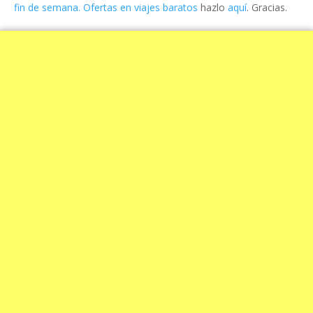
fin de semana. Ofertas en viajes baratos
hazlo
aquí
. Gracias.