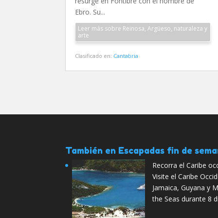
resurge en Fontibre con el nombre de
Ebro. Su...
Leer más sobre Reinosa, Argüeso, naturaleza y
arte
Clasificado en:
Cantabria
También en Escapadas fin de sem
Recorra el Caribe oc
Visite el Caribe Occi
Jamaica, Guyana y M
the Seas durante 8 d