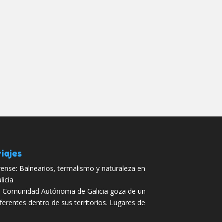
iajes
ense: Balnearios, termalismo y naturaleza en
licia
 Comunidad Autónoma de Galicia goza de un
iferentes dentro de sus territorios. Lugares de