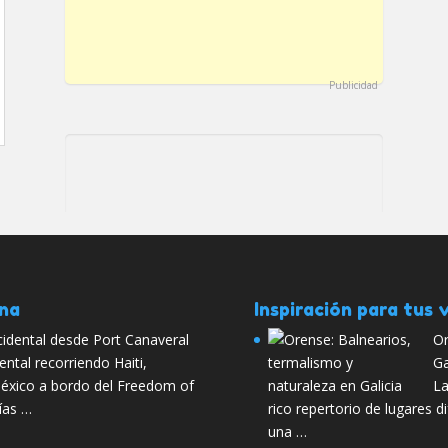
Publicidad
ana
Inspiración para tus v
cidental desde Port Canaveral
Or
dental recorriendo Haiti,
Ga
éxico a bordo del Freedom of
La
ías …
rico repertorio de lugares d
una …