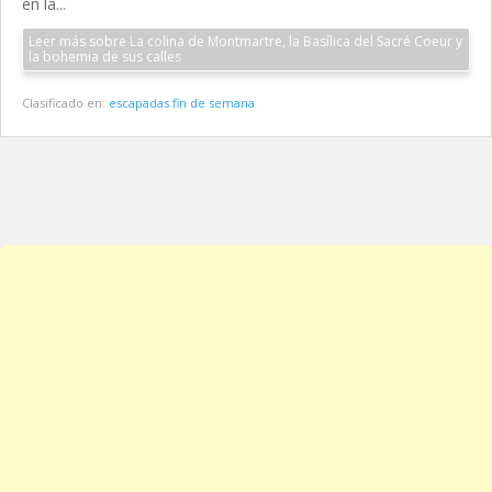
en la...
Leer más sobre La colina de Montmartre, la Basílica del Sacré Coeur y
la bohemia de sus calles
Clasificado en:
escapadas fin de semana