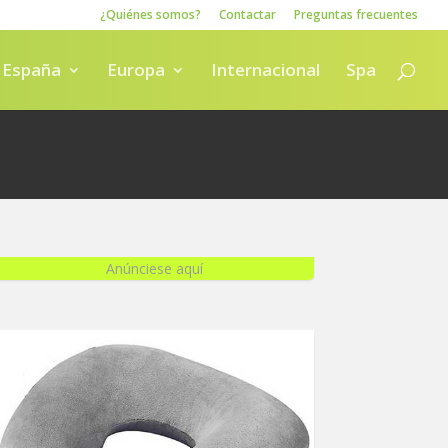
¿Quiénes somos?
Contactar
Preguntas frecuentes
España
Europa
Internacional
Spa
Anúnciese aquí