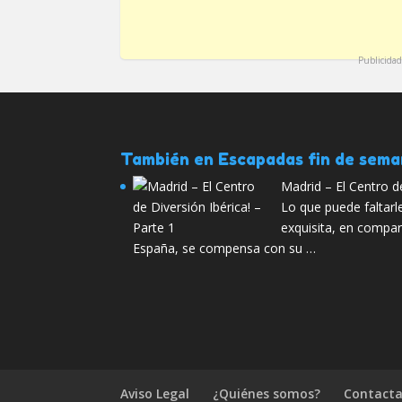
Publicidad
También en Escapadas fin de sem
Madrid – El Centro de
Lo que puede faltarl
exquisita, en compa
España, se compensa con su …
Aviso Legal
¿Quiénes somos?
Contacta