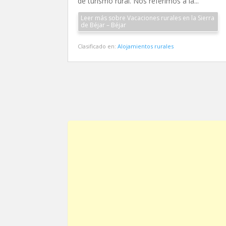
de turismo rural. Nos referimos a la...
Leer más sobre Vacaciones rurales en la Sierra
de Béjar – Béjar
Clasificado en:
Alojamientos rurales