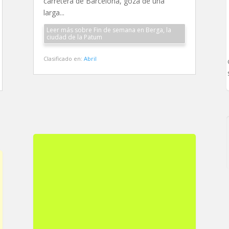
carretera de Barcelona, goza de una
larga...
Leer más sobre Fin de semana en Berga, la
ciudad de la Patum
Clasificado en:
Abril