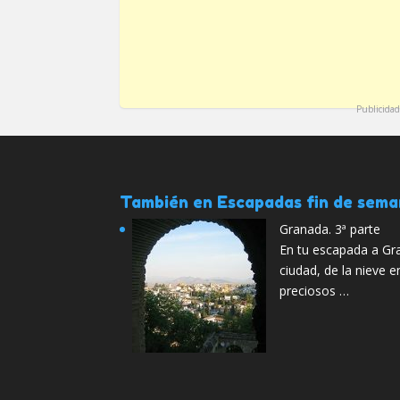
Publicidad
También en Escapadas fin de sem
Granada. 3ª parte
En tu escapada a Gra
ciudad, de la nieve e
preciosos …