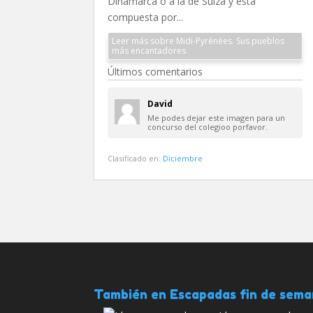
Dinamarca o a la de Suiza y está
compuesta por...
Leer más sobre Midi-Pyrénées. Sus pueblos
más encantadores
Últimos comentarios
David
Me podes dejar este imagen para un
concurso del colegioo porfavor.
Clasificado en:
Diciembre
También en Escapadas fin de sem