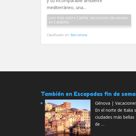
y su incomparable ambiente
mediterráneo, una...
Leer más sobre Calella. Vacaciones de verano
en Cataluña
Clasificado en:
Barcelona
También en Escapadas fin de sem
Génova | Vacaciones 
En el norte de Italia
ciudades más bellas
de …