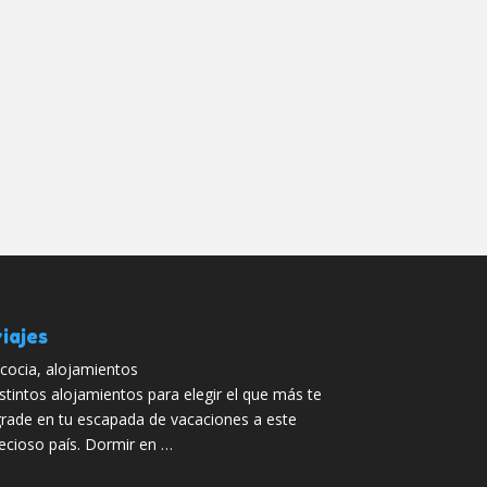
iajes
cocia, alojamientos
stintos alojamientos para elegir el que más te
rade en tu escapada de vacaciones a este
ecioso país. Dormir en …