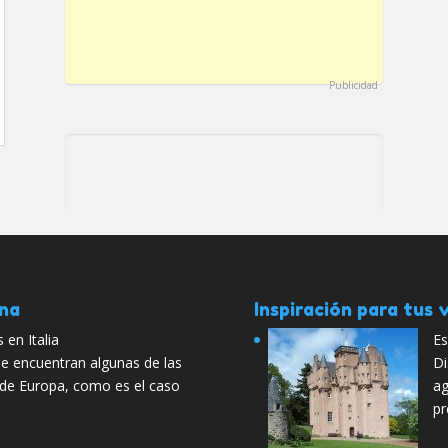
Publicidad
ana
Inspiración para tus v
en Italia
Es
 se encuentran algunas de las
Di
 de Europa, como es el caso
ag
pr