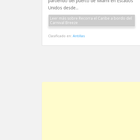
partiendo del puerto de Miami en Estados
Unidos desde...
Leer más sobre Recorra el Caribe a bordo del
Carnival Breeze
Clasificado en:
Antillas