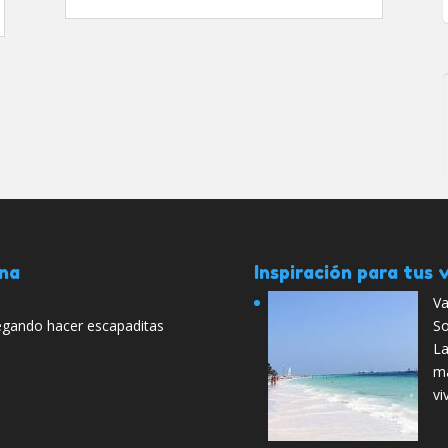
ana
Inspiración para tus v
Va
 pegando hacer escapaditas
So
La
má
vi