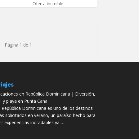
Oferta increible
Página 1 de 1
iajes
caciones en República Dominicana | Diversión,
l y playa en Punta Cana
 República Dominicana es uno de los destinos
s solicitados en verano, un paraíso hecho para
vir experiencias inolvidables ya …