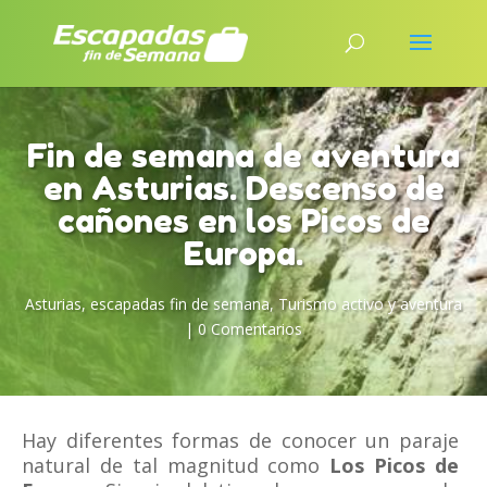
Fin de semana de aventura
en Asturias. Descenso de
cañones en los Picos de
Europa.
Asturias
,
escapadas fin de semana
,
Turismo activo y aventura
|
0 Comentarios
Hay diferentes formas de conocer un paraje
natural de tal magnitud como
Los Picos de