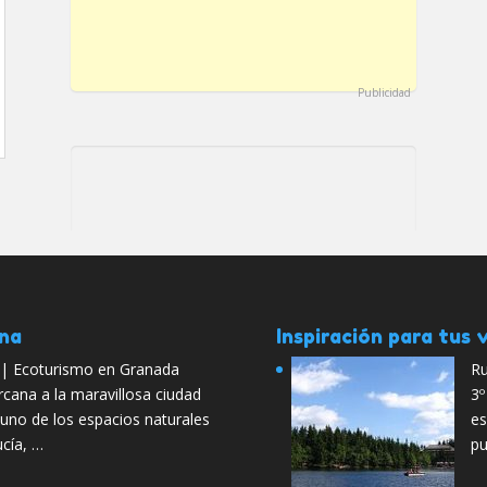
Publicidad
ana
Inspiración para tus v
 | Ecoturismo en Granada
Ru
rcana a la maravillosa ciudad
3º
uno de los espacios naturales
es
ucía, …
pu