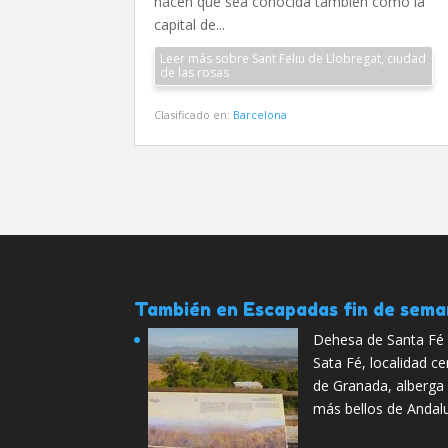
hacen que sea conocida también como la
capital de...
Leer más sobre Sant Feliu de Llobregat, ciudad
de las rosas
Clasificado en:
Barcelona
También en Escapadas fin de sem
Dehesa de Santa Fé
Sata Fé, localidad ce
de Granada, alberga 
más bellos de Andal