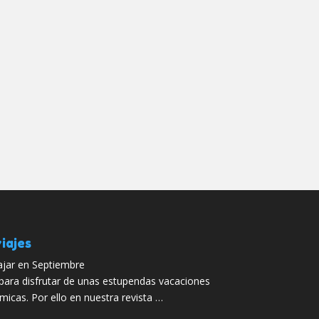
iajes
ajar en Septiembre
 para disfrutar de unas estupendas vacaciones
icas. Por ello en nuestra revista …