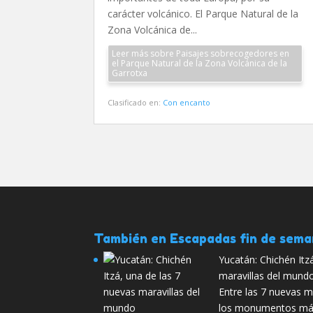
carácter volcánico. El Parque Natural de la
Zona Volcánica de...
Leer más sobre Paisajes sobrecogedores en
el Parque Natural de la Zona Volcánica de la
Garrotxa
Clasificado en:
Con encanto
También en Escapadas fin de sem
Yucatán: Chichén Itz
maravillas del mund
Entre las 7 nuevas m
los monumentos más