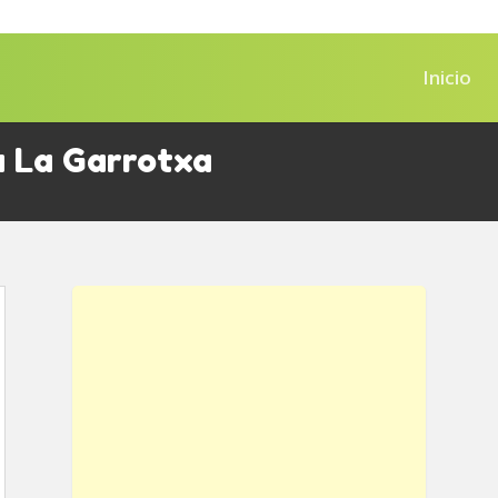
Inicio
 La Garrotxa