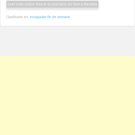
Leer más sobre Viva el ecoturismo en Sierra Nevada
Clasificado en:
escapadas fin de semana