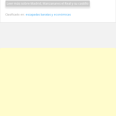
Leer más sobre Madrid, Manzanares el Real y su castillo
Clasificado en:
escapadas baratas y económicas