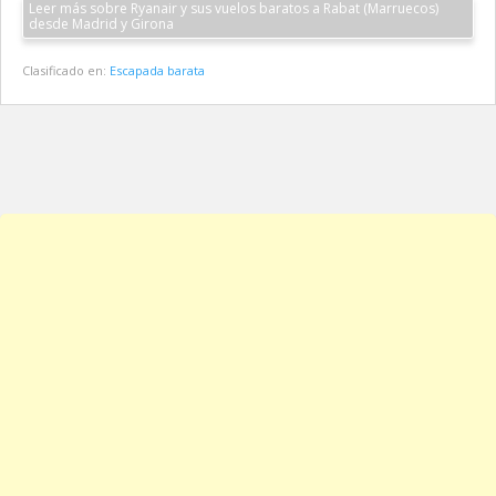
Leer más sobre Ryanair y sus vuelos baratos a Rabat (Marruecos)
desde Madrid y Girona
Clasificado en:
Escapada barata