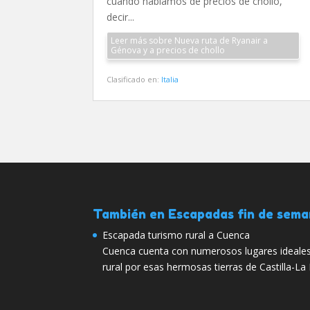
cuando hablamos de precios de chollo,
decir...
Leer más sobre Nueva ruta de Ryanair a
Génova y a precios de chollo
Clasificado en:
Italia
También en Escapadas fin de sem
Escapada turismo rural a Cuenca
Cuenca cuenta con numerosos lugares ideales 
rural por esas hermosas tierras de Castilla-