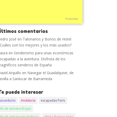
Publicidad
Últimos comentarios
edro José
en
Talonarios y Bonos de Hotel
Cuáles son los mejores y los más usados?
aura
en
Senderismo para unas económicas
scapadas a la aventura. Disfruta de los
agníficos senderos de España
avid Arquillo
en
Navegar el Guadalquivir, de
evilla a Sanlucar de Barrameda
Te puede interesar
acueducto
Andalucía
escapadas París
fin de semana Brujas
fin de semana en Andorra
oferta Buenos Aires