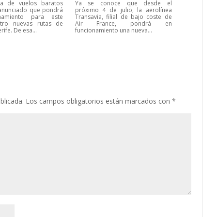
ea de vuelos baratos
Ya se conoce que desde el
 anunciado que pondrá
próximo 4 de julio, la aerolínea
namiento para este
Transavia, filial de bajo coste de
tro nuevas rutas de
Air France, pondrá en
rife. De esa...
funcionamiento una nueva...
blicada.
Los campos obligatorios están marcados con
*