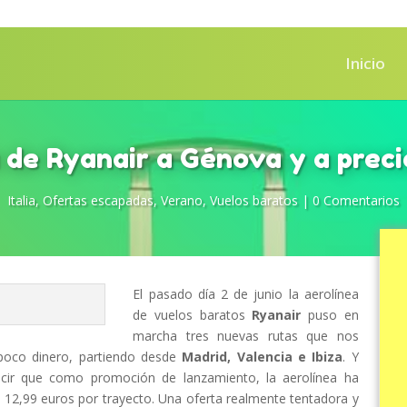
Inicio
de Ryanair a Génova y a preci
Italia
,
Ofertas escapadas
,
Verano
,
Vuelos baratos
|
0 Comentarios
El pasado día 2 de junio la aerolínea
de vuelos baratos
Ryanair
puso en
marcha tres nuevas rutas que nos
 poco dinero, partiendo desde
Madrid, Valencia e Ibiza
. Y
cir que como promoción de lanzamiento, la aerolínea ha
de 12,99 euros por trayecto. Una oferta realmente tentadora y