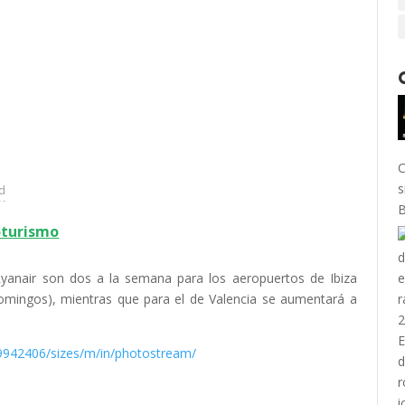
C
s
ad
B
oturismo
Ryanair son dos a la semana para los aeropuertos de Ibiza
omingos), mientras que para el de Valencia se aumentará a
942406/sizes/m/in/photostream/