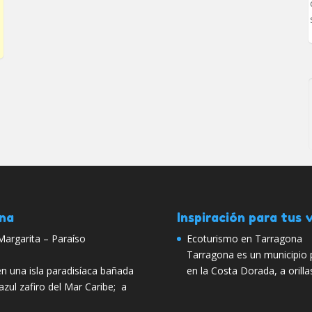
ana
Inspiración para tus v
 Margarita – Paraíso
Ecoturismo en Tarragona
Tarragona es un municipio 
n una isla paradisíaca bañada
en la Costa Dorada, a orill
azul zafiro del Mar Caribe; a