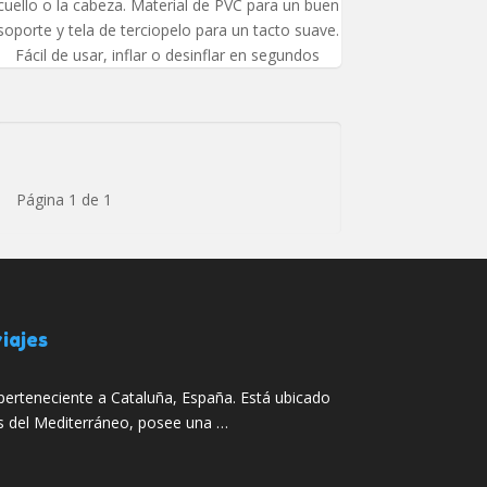
cuello o la cabeza. Material de PVC para un buen
soporte y tela de terciopelo para un tacto suave.
Fácil de usar, inflar o desinflar en segundos
Página 1 de 1
iajes
perteneciente a Cataluña, España. Está ubicado
as del Mediterráneo, posee una …