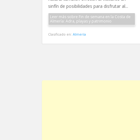
sinfín de posibilidades para disfrutar al...
Leer más sobre Fin de semana en la Costa de
Almería: Adra, playas y patrimonio
Clasificado en:
Almería