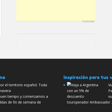
Publicidad
ana
Inspiración para tus v
r el territorio español. Toda
Vi
imavera
Pa
l buen tiempo y comenzamos a
vu
lidas de fin de semana de
touroperador Ambassador