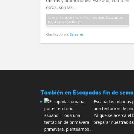
ofertas y promociones. Este año, como en
otros, son las...
Leer más sobre Los destinos más buscados
para las vacaciones
Clasificado en:
Baleares
También en Escapadas fin de sem
Escapadas urbanas po
una tentación de pr
Ya que se acerca e
preparar nuestras sa
primavera, plantearnos …