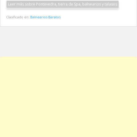
Leer más sobre Pontevedra, tierra de Spa, balnearios y talasos
Clasificado en:
Balnearios Baratos