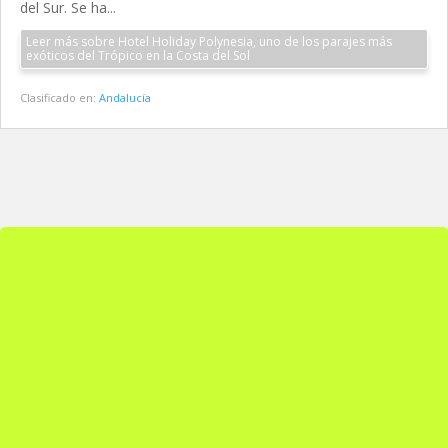
del Sur. Se ha...
Leer más sobre Hotel Holiday Polynesia, uno de los parajes más
exóticos del Trópico en la Costa del Sol
Clasificado en:
Andalucía