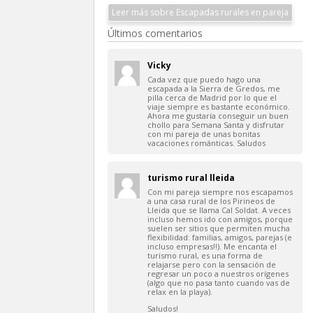
Leer más sobre Escapadas rurales en pareja
Últimos comentarios
Vicky
Cada vez que puedo hago una
escapada a la Sierra de Gredos, me
pilla cerca de Madrid por lo que el
viaje siempre es bastante económico.
Ahora me gustaría conseguir un buen
chollo para Semana Santa y disfrutar
con mi pareja de unas bonitas
vacaciones románticas. Saludos
turismo rural lleida
Con mi pareja siempre nos escapamos
a una casa rural de los Pirineos de
Lleida que se llama Cal Soldat. A veces
incluso hemos ido con amigos, porque
suelen ser sitios que permiten mucha
flexibilidad: familias, amigos, parejas (e
incluso empresas!!). Me encanta el
turismo rural, es una forma de
relajarse pero con la sensación de
regresar un poco a nuestros orígenes
(algo que no pasa tanto cuando vas de
relax en la playa).
Saludos!