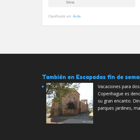
Silvia
Clasificado en:
Ávila
También en Escapadas fin de sem
Vacaciones para do
Copenhague es denom
su gran encanto. Din
parques jardines, m