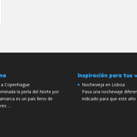
ana
Inspiración para tus v
s a Copenhague
Nochevieja en Lisboa
inada la perla del Norte por
Pasa una nocheviaje diferen
amarca es un país lleno de
indicado para que este año
ares …