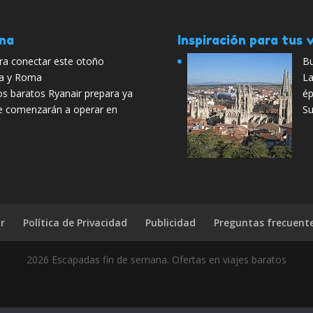
ana
Inspiración para tus v
ra conectar este otoño
Bu
la y Roma
La
os baratos Ryanair prepara ya
ép
e comenzarán a operar en
Su
r
Política de Privacidad
Publicidad
Preguntas frecuent
2026 Escapadas fin de semana. Ofertas en viajes baratos