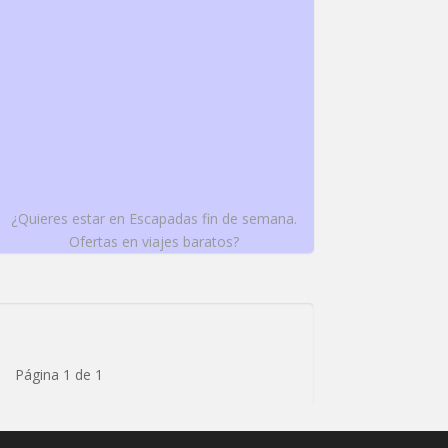
¿Quieres estar en Escapadas fin de semana.
Ofertas en viajes baratos?
Página 1 de 1