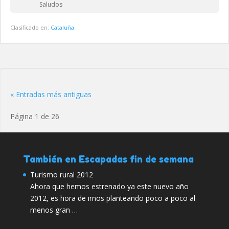
Saludos
Clasificado en:
Cataluña
« Entradas más antiguas
Página 1 de 26
También en Escapadas fin de semana
Turismo rural 2012
Ahora que hemos estrenado ya este nuevo año
2012, es hora de irnos planteando poco a poco al
menos gran …