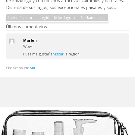
de Salzburgo y con muchos atractivos culturales y naturales.
Disfruta de sus lagos, sus excepcionales paisajes y sus...
Leer más sobre La región de los lagos del Salzkammergut
Últimos comentarios
Marlen
Wow!
Pues me gustarìa
visitar
la regiòn.
Clasificado en:
Abril