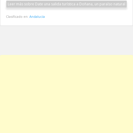
Leer más sobre Date una salida turística a Doñana, un paraíso natural
Clasificado en:
Andalucía