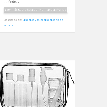
de finde....
Leer más sobre Ruta por Normandia, Francia
Clasificado en:
Cruceros y mini-cruceros fin de
semana