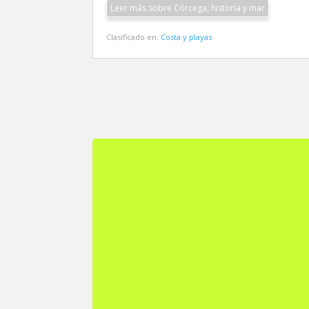
Leer más sobre Córcega, historia y mar
Clasificado en:
Costa y playas