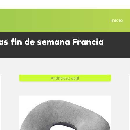
Inicio
s fin de semana Francia
Anúnciese aquí