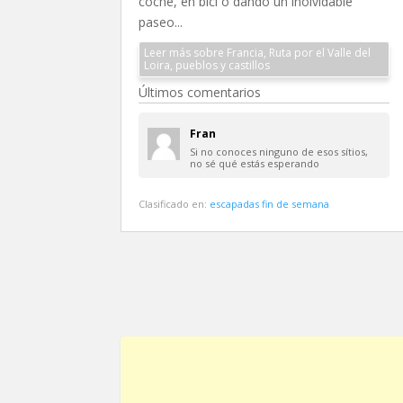
coche, en bici o dando un inolvidable
paseo...
Leer más sobre Francia, Ruta por el Valle del
Loira, pueblos y castillos
Últimos comentarios
Fran
Si no conoces ninguno de esos sítios,
no sé qué estás esperando
Clasificado en:
escapadas fin de semana