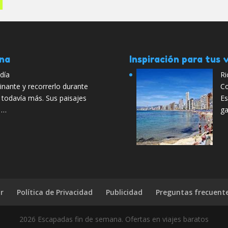
ana
Inspiración para tus v
día
Ri
cinante y recorrerlo durante
Co
 todavía más. Sus paisajes
Es
y …
ga
r
Política de Privacidad
Publicidad
Preguntas frecuent
2026 Escapadas fin de semana. Ofertas en viajes baratos