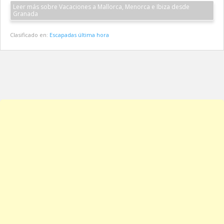
Leer más sobre Vacaciones a Mallorca, Menorca e Ibiza desde
Granada
Clasificado en:
Escapadas última hora