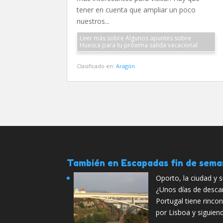
tener en cuenta que ampliar un poco
nuestros...
Leer más sobre Algunos apuntes sobre
Huesca para tu próxima salida vacacional
Clasificado en:
Aragón
También en Escapadas fin de sem
Oporto, la ciudad y s
¿Unos días de desca
Portugal tiene rinc
por Lisboa y siguien