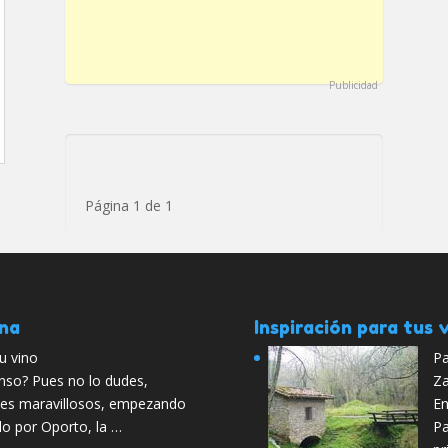
Publicidad
Página 1 de 1
ana
Inspiración para tus v
u vino
Pa
nso? Pues no lo dudes,
Za
ones maravillosos, empezando
En
do por Oporto, la …
Pa