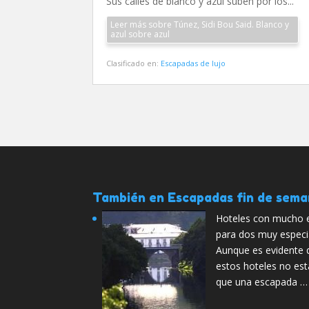
Sus calles de blanco y azul suben por los...
Leer más sobre Túnez, Sidi Bou Said. Blanco y
azul sobre azul
Clasificado en:
Escapadas de lujo
También en Escapadas fin de sem
Hoteles con mucho 
para dos muy especi
Aunque es evidente q
estos hoteles no est
que una escapada …