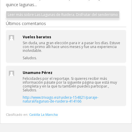
quince lagunas...
Leer más sobre Las Lagunas de Ruidera. Disfrutar del senderismo
Últimos comentarios
Vuelos baratos
Sin duda, una gran elección para ir a pasar los días. Estuve
con mi primo alli hace unos meses y fue una experiencia
inolvidable.
Saludos.
Unamuno Pérez
Felicidades por el reportaje. Si quieres recibir más
información pásate por la siguente página que está muy
completa y en la que tu también puedes participar.,
Saludos.
http://www.trivago.es/ruidera-154821/paraje-
natural/lagunas-de-ruidera-414166
Clasificado en:
Castilla La Mancha