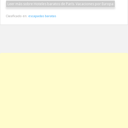
Leer más sobre Hoteles baratos de París. Vacaciones por Europa
Clasificado en:
escapadas baratas