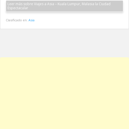
Leer más sobre Viajes a Asia – Kuala Lumpur, Malasia la Ciudad
Espectacular
Clasificado en:
Asia