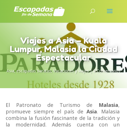
Viajes a Asia – Kuala
Lumpur, Malasia la Ciudad
Espectacular
Asia
,
escapadas baratas
,
Vacaciones y viajes
|
0 Comentarios
El Patronato de Turismo de
Malasia
,
promueve siempre el país de
Asia
. Malasia
combina la fusión fascinante de la tradición y
la modernidad. Además cuenta con un