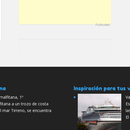
Publicidad
ana
Inspiración para tus v
Amalfitana, 1º
Va
itana a un trozo de costa
Es
el mar Tirreno, se encuentra
la
El