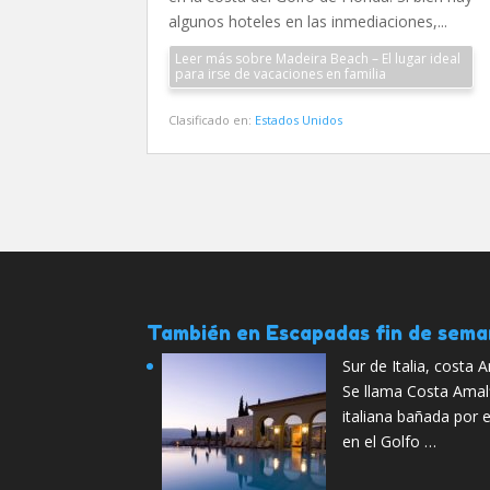
algunos hoteles en las inmediaciones,...
Leer más sobre Madeira Beach – El lugar ideal
para irse de vacaciones en familia
Clasificado en:
Estados Unidos
También en Escapadas fin de sem
Sur de Italia, costa 
Se llama Costa Amalf
italiana bañada por 
en el Golfo …