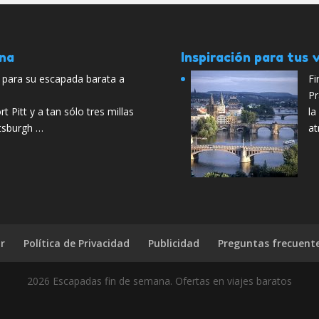
ana
Inspiración para tus v
para su escapada barata a
Fi
Pr
t Pitt y a tan sólo tres millas
la
ttsburgh …
at
r
Política de Privacidad
Publicidad
Preguntas frecuent
2026 Escapadas fin de semana. Ofertas en viajes baratos