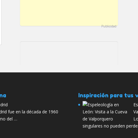
Publicidad
ana
Inspiración para tus v
drid
Es
drid fue en la década de 1960
Va
rno del …
Lo
singulares no pueden perder