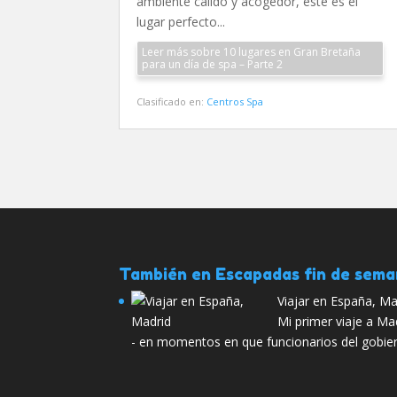
ambiente cálido y acogedor, este es el
lugar perfecto...
Leer más sobre 10 lugares en Gran Bretaña
para un día de spa – Parte 2
Clasificado en:
Centros Spa
También en Escapadas fin de sem
Viajar en España, Ma
Mi primer viaje a Ma
- en momentos en que funcionarios del gobie