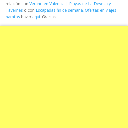
relación con
Verano en Valencia | Playas de La Devesa y
Tavernes
o con
Escapadas fin de semana. Ofertas en viajes
baratos
hazlo
aquí
. Gracias.