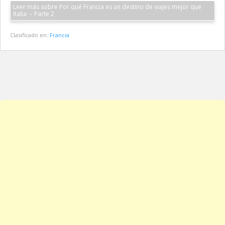
Leer más sobre Por qué Francia es un destino de viajes mejor que
Italia – Parte 2
Clasificado en:
Francia