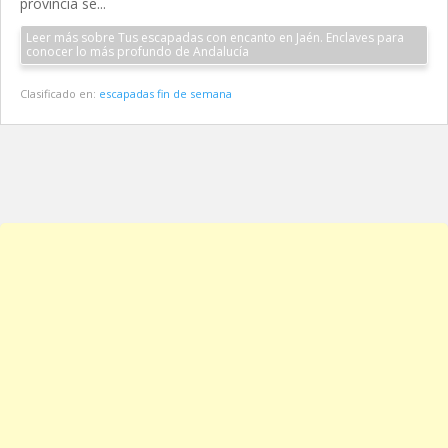
provincia se...
Leer más sobre Tus escapadas con encanto en Jaén. Enclaves para
conocer lo más profundo de Andalucía
Clasificado en:
escapadas fin de semana