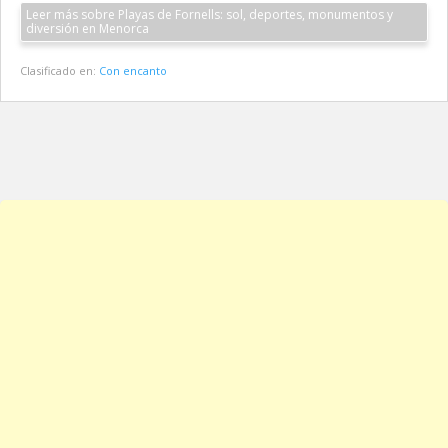
Leer más sobre Playas de Fornells: sol, deportes, monumentos y
diversión en Menorca
Clasificado en:
Con encanto