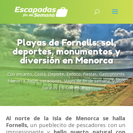
Playas de Fornells: sol,
deportes, monumentos y
diversión en Menorca
Con encanto
,
Costa
,
Deporte
,
Exótico
,
Fiestas
,
Gastronomía
,
Menorca
,
Relax
,
vacaciones
,
Viajes de fin de semana
,
Vuelos
baratos
|
0 Comentarios
Al norte de la Isla de Menorca se halla
Fornells,
un pueblecito de pescadores con un
impresionante y
bello puerto natural con