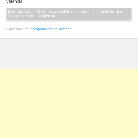
Valencia,...
Leer más sobre Destinos para el fin de semana: Parque Natural del
Turia y rurismo en Valencia
Clasificado en:
escapadas fin de semana