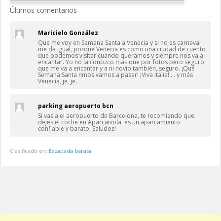
Últimos comentarios
Maricielo González
Que me voy en Semana Santa a Venecia y si no es carnaval
me da igual, porque Venecia es como una ciudad de cuento
que podemos visitar cuando queramos y siempre nos va a
encantar. Yo no la conozco mas que por fotos pero seguro
que me va a encantar y a ni novio también, seguro. ¡Qué
Semana Santa nmos vamos a pasar! ¡Viva Italia! … y más
Venecia, je, je.
parking aeropuerto bcn
Si vas a el aeropuerto de Barcelona, te recomiendo que
dejes el coche en Aparcaivola, es un aparcamiento
confiable y barato. Saludos!
Clasificado en:
Escapada barata