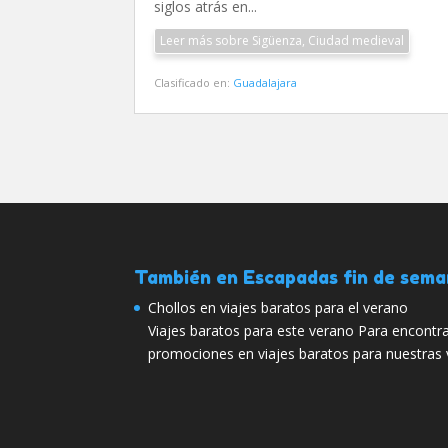
siglos atrás en...
Leer más sobre Sigüenza, Ciudad medieval
Clasificado en:
Guadalajara
También en Escapadas fin de sem
Chollos en viajes baratos para el verano
Viajes baratos para este verano Para encontra
promociones en viajes baratos para nuestras