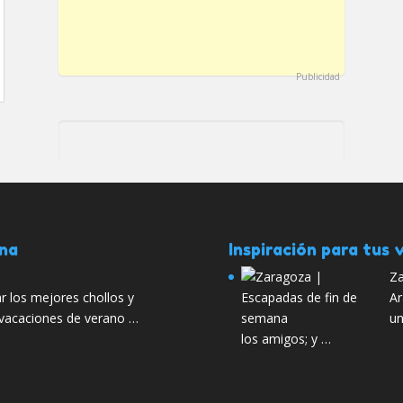
Publicidad
ana
Inspiración para tus v
Za
r los mejores chollos y
Ar
 vacaciones de verano …
un
los amigos; y …