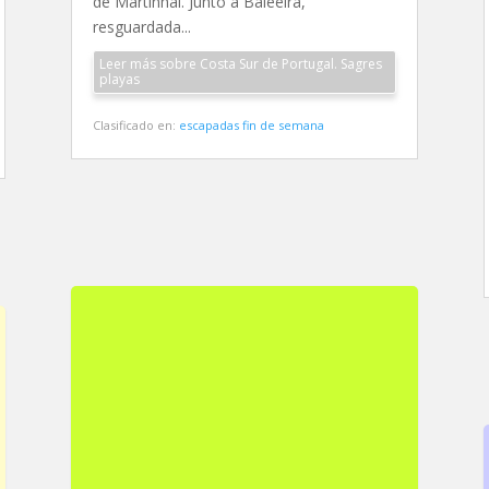
de Martinhal. Junto a Baleeira,
resguardada...
Leer más sobre Costa Sur de Portugal. Sagres
playas
Clasificado en:
escapadas fin de semana