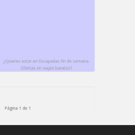
¿Quieres estar en Escapadas fin de semana.
Ofertas en viajes baratos?
Página 1 de 1