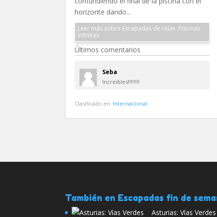
confundiendo el final de la piscina con el
horizonte dando...
Leer más sobre Escapadas de relax. Piscinas
infinitas
Últimos comentarios
Seba
Increibles!!!!!!!!
Clasificado en:
Internacional
También en Escapadas fin de sem
Asturias: Vías Verde