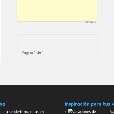
Publicidad
Página 1 de 1
ana
Inspiración para tus v
s para senderismo, rutas en
Va