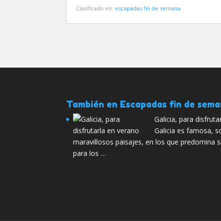
Clasificado en:
escapadas fin de semana
También en Escapadas fin de sem
Galicia, para disfrut
Galicia es famosa, s
maravillosos paisajes, en los que predomina s
para los …