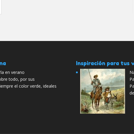
ana
Inspiración para tus v
arla en verano
Na
obre todo, por sus
Pa
iempre el color verde, ideales
Pa
de