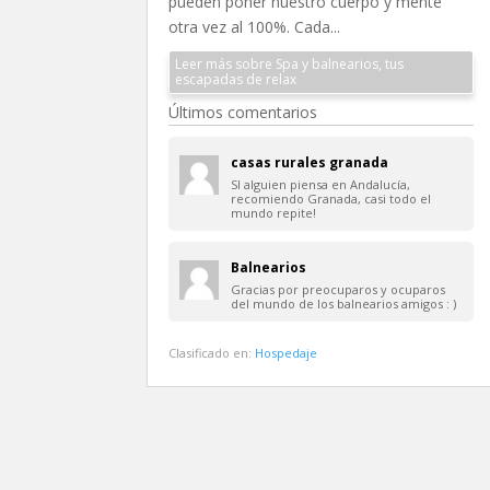
pueden poner nuestro cuerpo y mente
otra vez al 100%. Cada...
Leer más sobre Spa y balnearios, tus
escapadas de relax
Últimos comentarios
casas rurales granada
SI alguien piensa en Andalucía,
recomiendo Granada, casi todo el
mundo repite!
Balnearios
Gracias por preocuparos y ocuparos
del mundo de los balnearios amigos : )
Clasificado en:
Hospedaje