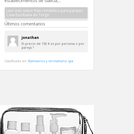
establecimientos de Galicia,...
Leer más sobre Plan romántico para parejas:
Casa Escribana do Torgo
Últimos comentarios
jonathan
El precio de 150 € es por persona o por
pareja ?
Clasificado en:
Balnearios y termalismo spa