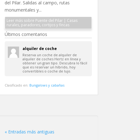
del Pilar. Salidas al campo, rutas
monumentales y...
Leer más sobre Puente del Pilar | Casas
rurales, paradores, cortijos y fincas
Últimos comentarios
alquiler de coche
Reserva un coche de alquiler de
alquiler de coches Hertz en línea y
obtener un gran tipo. Descubra lo fácil
que es reservar un híbrido, hoy
convertibles o coche de lujo.
Clasificado en:
Bungalows y cabañas
« Entradas más antiguas