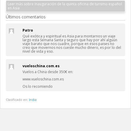
Leer más sobre Inauguración de la quinta oficina de turismo español
en Asia
Últimos comentarios
Patro
Qué exótica y espiritual es Asia para montarnos un viaje
largo esta Semana Santa y seguro que hay por ahí alguún
viaje barato que nos cuadre, porque en esos paises no
creo que movernos nos cueste mucho dinero, es por lo del
nivel de vida y eso.
vueloschina.com.es
Vuelos a China desde 350€ en:
www.vueloschina.com.es
Os lo recomiendo
Clasificado en:
India